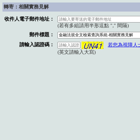
轉寄：相關實務見解
收件人電子郵件地址：
(若有多組請用半形逗點 "," 間隔)
郵件標題：
請輸入認證碼：
若您為視障人
(英文請輸入大寫)