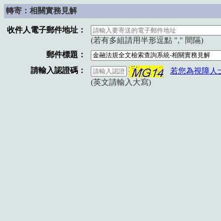
轉寄：相關實務見解
收件人電子郵件地址：
(若有多組請用半形逗點 "," 間隔)
郵件標題：
請輸入認證碼：
若您為視障人
(英文請輸入大寫)