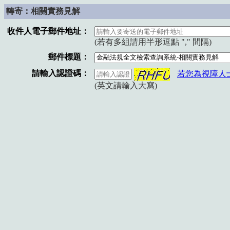
轉寄：相關實務見解
收件人電子郵件地址：
(若有多組請用半形逗點 "," 間隔)
郵件標題：
請輸入認證碼：
若您為視障人
(英文請輸入大寫)