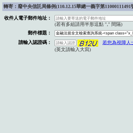
轉寄：
廢
中央信託局條例(110.12.15華總一義字第1100011149
收件人電子郵件地址：
(若有多組請用半形逗點 "," 間隔)
郵件標題：
請輸入認證碼：
若您為視障人
(英文請輸入大寫)