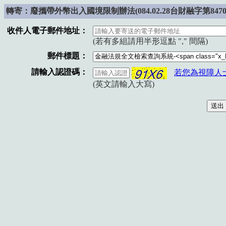
轉寄：
廢
攜帶外幣出入國境限制辦法(084.02.28台財融字第8470
收件人電子郵件地址：
(若有多組請用半形逗點 "," 間隔)
郵件標題：
請輸入認證碼：
若您為視障人
(英文請輸入大寫)