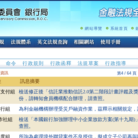
跳
至
主
要
內
網站導覽
系統首頁
容
命令
行政規則
行政函釋
法規草案
行政指導
釋資訊
第4 / 64 頁
位
訊息摘要
券支付組
檢送修正後「信託業推動信託2.0第二階段計畫評鑑及
份，請轉知會員機構配合辦理，請查照。
銀行組
為利金融機構辦理受災戶融資作業，茲釋示相關規定，請
作社組
檢送「本國銀行加強辦理中小企業放款方案(第十九期)
查照。
制度組
所詢為處理境外聯貸案件不良授信，擬成立子公司再與