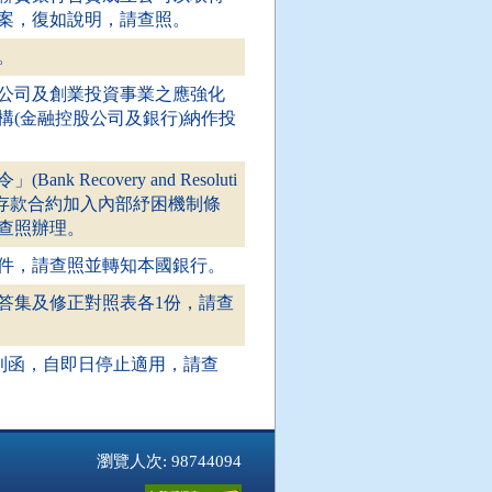
案，復如說明，請查照。
。
公司及創業投資事業之應強化
(金融控股公司及銀行)納作投
covery and Resoluti
與客戶間存款合約加入內部紓困機制條
查照辦理。
件，請查照並轉知本國銀行。
答集及修正對照表各1份，請查
函等4則函，自即日停止適用，請查
瀏覽人次: 98744094