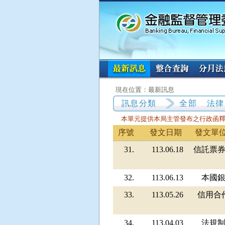
:::
:::
現在位置：最新訊息
訊息分類
全部
法律
本單元提供本局主管發布之行政函
序號
發文日期
發文單
31.
113.06.18
信託票
32.
113.06.13
本國
33.
113.05.26
信用合
34.
113.04.03
法規