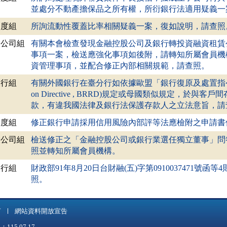
並處分不動產擔保品之所有權，所衍銀行法適用疑義一
制度組
所詢流動性覆蓋比率相關疑義一案，復如說明，請查照
股公司組
有關本會檢查發現金融控股公司及銀行轉投資融資租賃
事項一案，檢送應強化事項如後附，請轉知所屬會員機構
資管理事項，並配合修正內部相關規範，請查照。
銀行組
有關外國銀行在臺分行如依據歐盟「銀行復原及處置指令」(Bank Re
on Directive , BRRD)規定或母國類似規定，於
款，有違我國法律及銀行法保護存款人之立法意旨，請
制度組
修正銀行申請採用信用風險內部評等法應檢附之申請書
股公司組
檢送修正之「金融控股公司或銀行業選任獨立董事」問
照並轉知所屬會員機構。
銀行組
財政部91年8月20日台財融(五)字第0910037471號
照。
言
網站資料開放宣告
5.07.17