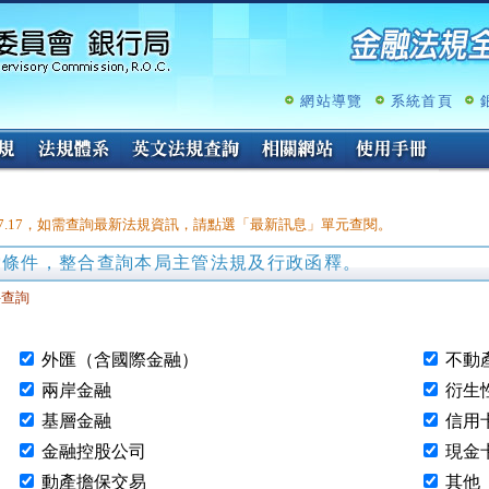
跳
至
主
要
內
網站導覽
系統首頁
容
07.17，如需查詢最新法規資訊，請點選「最新訊息」單元查閱。
索條件，整合查詢本局主管法規及行政函釋。
件查詢
外匯（含國際金融）
不動
兩岸金融
衍生
基層金融
信用
金融控股公司
現金
動產擔保交易
其他