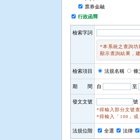
票券金融
行政函釋
檢索字詞
*本系統之查詢
顯示查詢結果，
檢索項目
法規名稱
條
期
間
自
至
發文文號
號
*得輸入部分文號查
*得輸入「100」或
法規位階
全選
法律