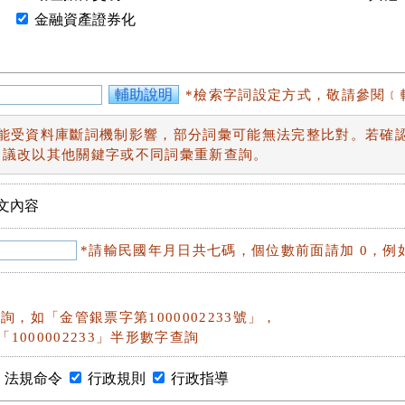
金融資產證券化
輔助說明
*檢索字詞設定方式，敬請參閱﹝
功能受資料庫斷詞機制影響，部分詞彙可能無法完整比對。若確
建議改以其他關鍵字或不同詞彙重新查詢。
文內容
*請輸民國年月日共七碼，個位數前面請加 0，例如：
詢，如「金管銀票字第1000002233號」，
「1000002233」半形數字查詢
法規命令
行政規則
行政指導