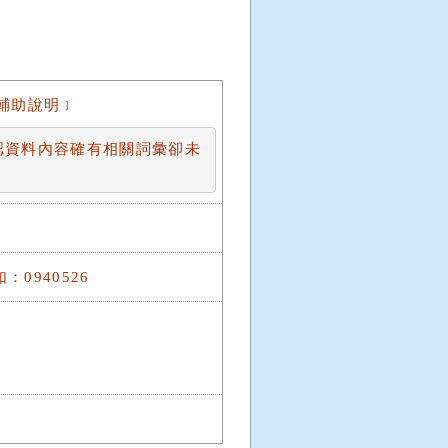
輔助說明﹞
認資料內容確有相關詞彙卻未
0940526