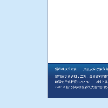
隱私權政策宣言
資訊安全政策宣
資料庫更新週期：二週，最新資料時間：11
建議使用解析度1024*768，IE8以
220230 新北市板橋區縣民大道2段7號7樓