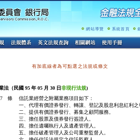
跳
至
主
要
內
網站導覽
系統首頁
容
有加底線者為可點選之法規或條文
法（民國 95 年 05 月 30 日
非現行法規
)
17 條
信託業經營之附屬業務項目如下：

一、代理有價證券發行、轉讓、登記及股息利息紅利之發
二、提供有價證券發行、募集之顧問服務。

三、擔任股票及債券發行簽證人。

四、擔任遺囑執行人及遺產管理人。

五、擔任破產管理人及公司重整監督人。

六、擔任信託法規定之信託監察人。
