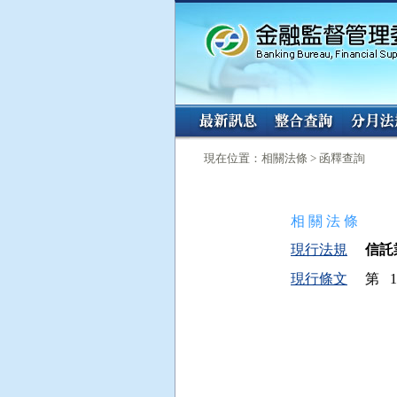
:::
:::
現在位置：相關法條 > 函釋查詢
相 關 法 條
現行法規
信託業
現行條文
第 