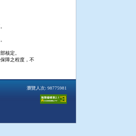
。

。

部核定。

保障之程度，不

瀏覽人次: 98775981