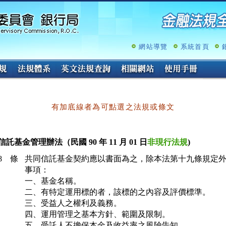
跳
至
主
要
內
網站導覽
系統首頁
容
有加底線者為可點選之法規或條文
託基金管理辦法（民國 90 年 11 月 01 日
非現行法規
)
8 條
共同信託基金契約應以書面為之，除本法第十九條規定外
事項：

一、基金名稱。

二、有特定運用標的者，該標的之內容及評價標準。

三、受益人之權利及義務。

四、運用管理之基本方針、範圍及限制。

五、受託人不擔保本金及收益率之風險告知。
