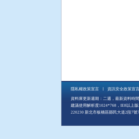
隱私權政策宣言
資訊安全政策宣
資料庫更新週期：二週，最新資料時間：11
建議使用解析度1024*768，IE8以
220230 新北市板橋區縣民大道2段7號7樓