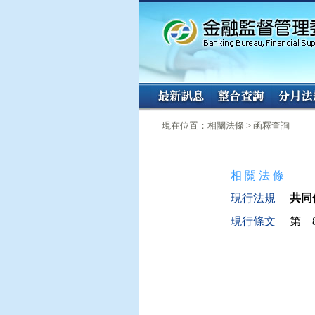
:::
:::
現在位置：相關法條 > 函釋查詢
相 關 法 條
現行法規
共同信
現行條文
第 