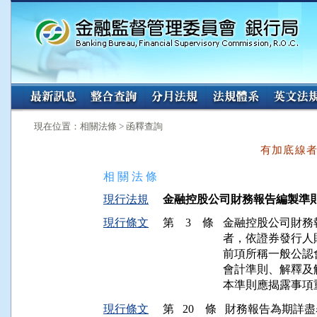
:::
:::
現在位置：相關法條 > 函釋查詢
有加底線
相 關 法 條
現行法規
金融控股公司財務報告編製準則（民國
現行條文
第 3 條
金融控股公司財務
者，依證券發行人
前項所稱一般公認
會計準則、解釋及
本準則應揭露事項
現行條文
第 20 條
財務報告為期詳盡