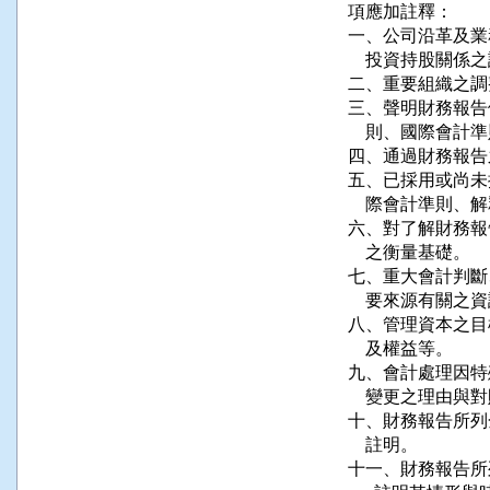
項應加註釋：

一、公司沿革及業
    投資持股關係之
二、重要組織之調
三、聲明財務報告
    則、國際會
四、通過財務報告
五、已採用或尚未
    際會計準則
六、對了解財務報
    之衡量基礎。

七、重大會計判斷
    要來源有關之資
八、管理資本之目
    及權益等。

九、會計處理因特
    變更之理由與
十、財務報告所列
    註明。

十一、財務報告所