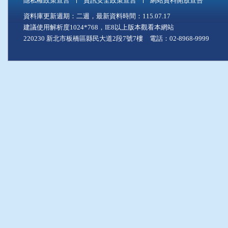
隱私權政策宣言
資訊安全政策宣言
網站資料開放宣告
資料庫更新週期：二週，最新資料時間：115.07.17
建議使用解析度1024*768，IE8以上版本觀看本網站
220230 新北市板橋區縣民大道2段7號7樓 電話：02-8968-9999