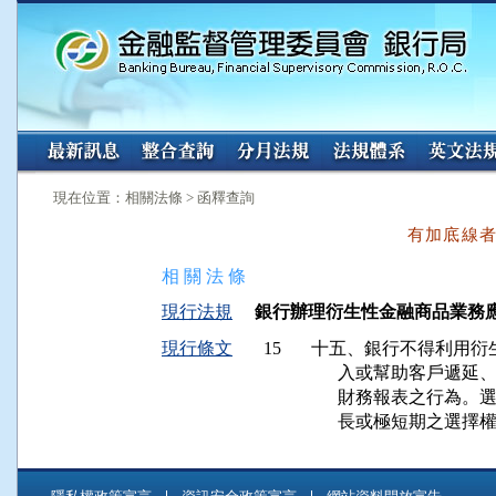
:::
:::
現在位置：相關法條 > 函釋查詢
有加底線
相 關 法 條
現行法規
銀行辦理衍生性金融商品業務應注意事
現行條文
15
十五、銀行不得利用衍
      入或幫助客戶
      財務報表之行
      長或極短期之