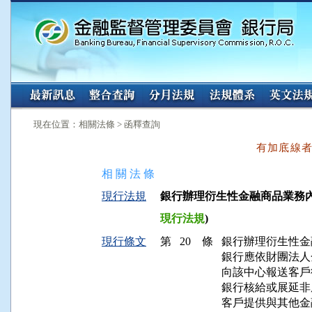
:::
:::
現在位置：相關法條 > 函釋查詢
有加底線
相 關 法 條
現行法規
銀行辦理衍生性金融商品業務內部作
現行法規
)
現行條文
第 20 條
銀行辦理衍生性金
銀行應依財團法人
向該中心報送客戶
銀行核給或展延非
客戶提供與其他金