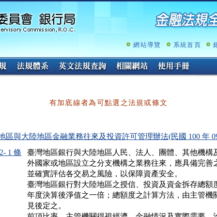
跳
至
主
要
內
網站導覽
系統首頁
容
有加底線者為可點選之法規或條文
地區與大陸地區金融業務往來及投資許可管理辦法(民國 100 年 09 月
- 1 條
臺灣地區銀行與大陸地區人民、法人、團體、其他機構及
外國家或地區設立之分支機構之業務往來，應具備完善之
並確實評估各交易之風險，以保障資產安全。

臺灣地區銀行對大陸地區之授信、投資及資金拆存總額度
年度決算後淨值之一倍；總額度之計算方法，由主管機關
見後定之。

前項比率，主管機關得視經濟、金融情況及實際需要，洽