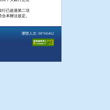
行已超過第二項

符合本辦法規定。
瀏覽人次: 98760462