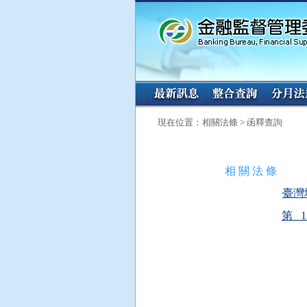
:::
:::
現在位置：相關法條 > 函釋查詢
相 關 法 條
臺灣
第 12