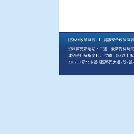
隱私權政策宣言
資訊安全政策宣
資料庫更新週期：二週，最新資料時間：11
建議使用解析度1024*768，IE8以
220230 新北市板橋區縣民大道2段7號7樓