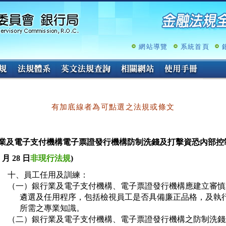
跳
至
主
要
內
網站導覽
系統首頁
容
有加底線者為可點選之法規或條文
業及電子支付機構電子票證發行機構防制洗錢及打擊資恐內部控制要
 月 28 日
非現行法規
)
十、員工任用及訓練：

（一）銀行業及電子支付機構、電子票證發行機構應建立審慎
      遴選及任用程序，包括檢視員工是否具備廉正品格，及執
      所需之專業知識。

（二）銀行業及電子支付機構、電子票證發行機構之防制洗錢