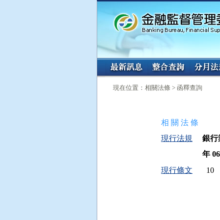
:::
:::
現在位置：相關法條 > 函釋查詢
相 關 法 條
現行法規
銀行
年 06
現行條文
10