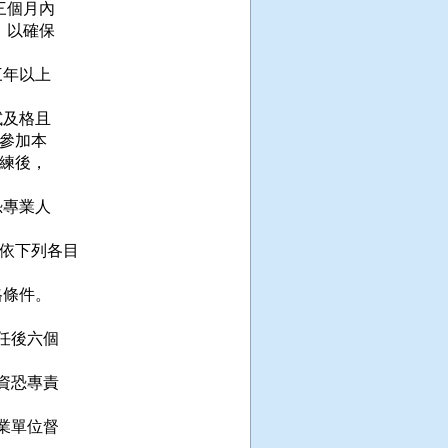
三個月內

，以確保

年以上

及格且

參加本

練後，

專業人

依下列各目

條件。

任後六個

資恐專責

業單位督
