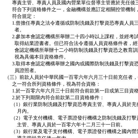
      專責主管、專責人員及國內營業單位督導主管應於充任後
      符合下列資格條件之一，金融機構並應訂定相關控管機制
      符合規定：

      1.曾擔任專責之法令遵循或防制洗錢及打擊資恐專責人員三
        者。

      2.參加本會認定機構所舉辦二十四小時以上課程，並經考試
        取得結業證書者。但已符合法令遵循人員資格條件者，經
        會認定機構所舉辦十二小時防制洗錢及打擊資恐之教育訓
        視為具備本目資格條件。

      3.取得本會認定機構舉辦之國內或國際防制洗錢及打擊資恐
        員證照者。

（三）前款人員於中華民國一百零六年六月三十日前充任者，
      之一符合所列資格條件，視為符合資格：

      1.於一百零六年六月三十日前符合前款第一目或第三目資格
      2.於下列期限內符合前款第二目資格條件：

     （1）銀行業防制洗錢及打擊資恐專責主管、專責人員於充
          月內。

     （2）電子支付機構、電子票證發行機構之防制洗錢及打擊
          主管、專責人員於一百零六年十二月三十一日前。

     （3）銀行業及電子支付機構、電子票證發行機構之國內營