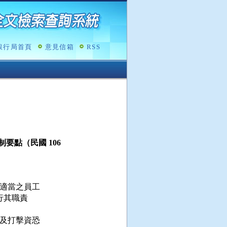
銀行局首頁
意見信箱
RSS
點（民國 106
適當之員工

行其職責

及打擊資恐
