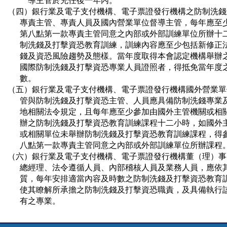
          導主管於充任後一年內。

（四）銀行業及電子支付機構、電子票證發行機構之防制洗錢
      專責主管、專責人員及國內營業單位督導主管，每年應至
      第八點第一款專責主管同意之內部或外部訓練單位所辦十
      制洗錢及打擊資恐教育訓練，訓練內容應至少包括新修正
      錢及資恐風險趨勢及態樣。當年度取得本會認定機構舉辦
      國際防制洗錢及打擊資恐專業人員證照者，得抵免當年度
      數。

（五）銀行業及電子支付機構、電子票證發行機構國外營業單
      管與防制洗錢及打擊資恐主管、人員應具備防制洗錢專業
      地相關法令規定，且每年應至少參加由國外主管機關或相
      辦之防制洗錢及打擊資恐教育訓練課程十二小時，如國外
      或相關單位未舉辦防制洗錢及打擊資恐教育訓練課程，得
      八點第一款專責主管同意之內部或外部訓練單位所辦課程。
（六）銀行業及電子支付機構、電子票證發行機構董（理）事
      總經理、法令遵循人員、內部稽核人員及業務人員，應依
      質，每年安排適當內容及時數之防制洗錢及打擊資恐教育
      使其瞭解所承擔之防制洗錢及打擊資恐職責，及具備執行
      有之專業。