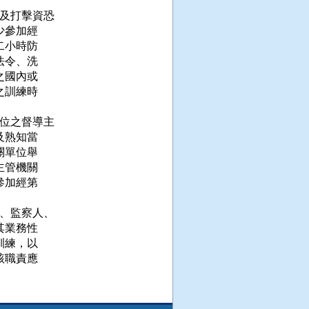
及打擊資恐

少參加經

二小時防

法令、洗

之國內或

之訓練時

位之督導主

及熟知當

關單位舉

主管機關

參加經第



、監察人、

其業務性

訓練，以

該職責應
