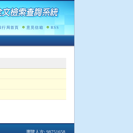
銀行局首頁
意見信箱
RSS
瀏覽人次: 98751658