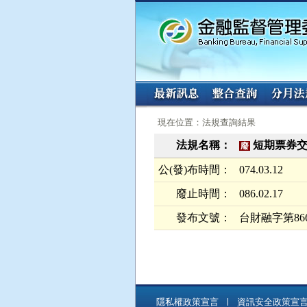
:::
:::
現在位置：法規查詢結果
法規名稱：
短期票券
廢
公(發)布時間：
074.03.12
廢止時間：
086.02.17
發布文號：
台財融字第866
隱私權政策宣言
資訊安全政策宣