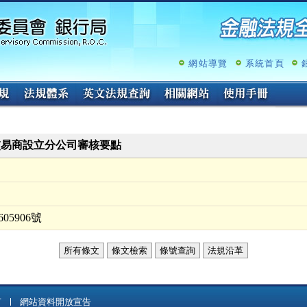
跳
至
主
要
內
網站導覽
系統首頁
容
交易商設立分公司審核要點
05906號
所有條文
條文檢索
條號查詢
法規沿革
言
網站資料開放宣告