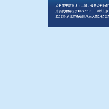
資料庫更新週期：二週，最新資料時間：11
建議使用解析度1024*768，IE8以
220230 新北市板橋區縣民大道2段7號7樓