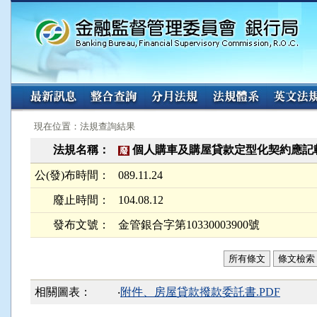
:::
:::
現在位置：法規查詢結果
法規名稱：
個人購車及購屋貸款定型化契約應記
廢
公(發)布時間：
089.11.24
廢止時間：
104.08.12
發布文號：
金管銀合字第10330003900號
所有條文
條文檢索
相關圖表：
‧
附件、房屋貸款撥款委託書.PDF