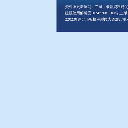
資料庫更新週期：二週，最新資料時間：11
建議使用解析度1024*768，IE8以
220230 新北市板橋區縣民大道2段7號7樓