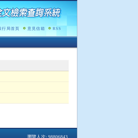
銀行局首頁
意見信箱
RSS
瀏覽人次: 98806843