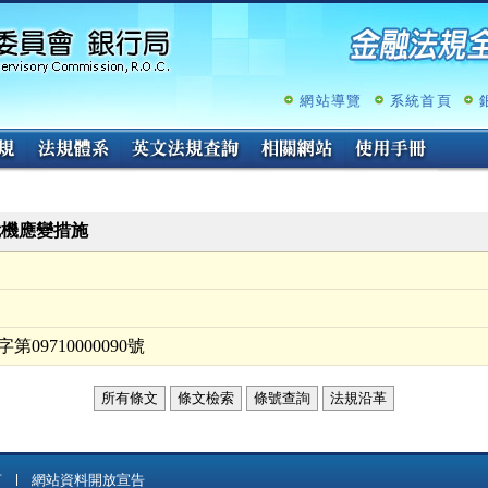
跳
至
主
要
內
網站導覽
系統首頁
容
危機應變措施
09710000090號
所有條文
條文檢索
條號查詢
法規沿革
言
網站資料開放宣告