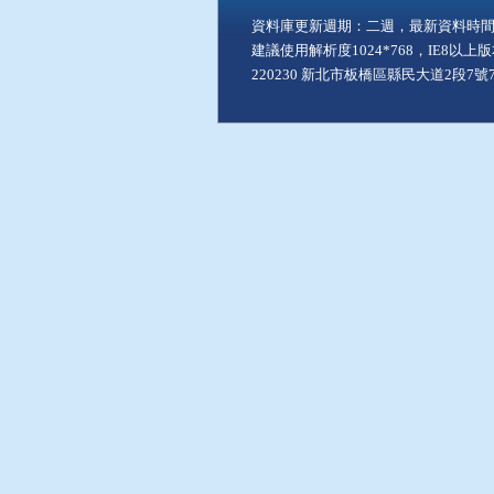
資料庫更新週期：二週，最新資料時間：11
建議使用解析度1024*768，IE8以
220230 新北市板橋區縣民大道2段7號7樓