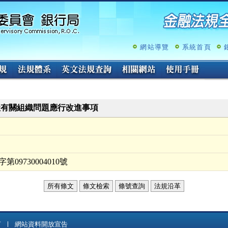
跳
至
主
要
內
網站導覽
系統首頁
容
社有關組織問題應行改進事項
09730004010號
所有條文
條文檢索
條號查詢
法規沿革
言
網站資料開放宣告