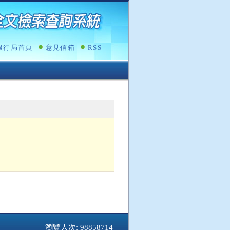
銀行局首頁
意見信箱
RSS
瀏覽人次: 98858714