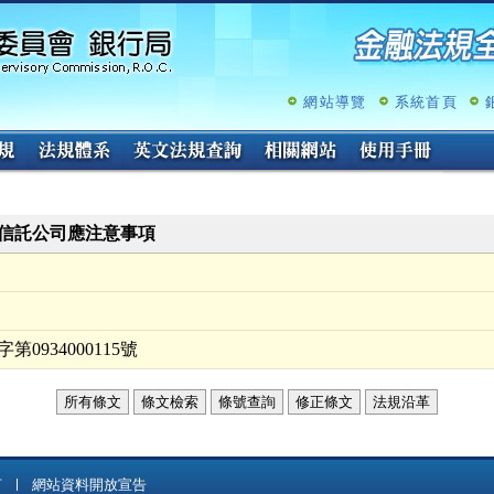
跳
至
主
要
內
網站導覽
系統首頁
容
信託公司應注意事項
0934000115號
所有條文
條文檢索
條號查詢
修正條文
法規沿革
言
網站資料開放宣告