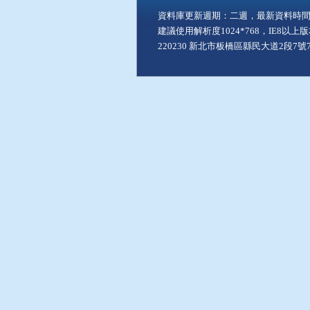
資料庫更新週期：二週，最新資料時間：11
建議使用解析度1024*768，IE8以
220230 新北市板橋區縣民大道2段7號7樓