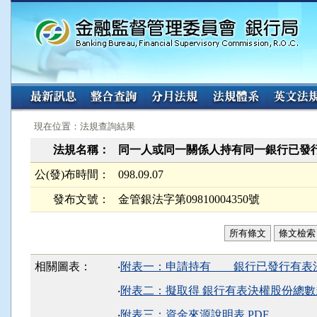
:::
:::
現在位置：法規查詢結果
法規名稱：
同一人或同一關係人持有同一銀行已發
公(發)布時間：
098.09.07
發布文號：
金管銀法字第09810004350號
所有條文
條文檢索
相關圖表：
‧
附表一：申請持有 銀行已發行有表決
‧
附表二：擬取得 銀行有表決權股份總數超過
‧
附表三：資金來源說明表.PDF