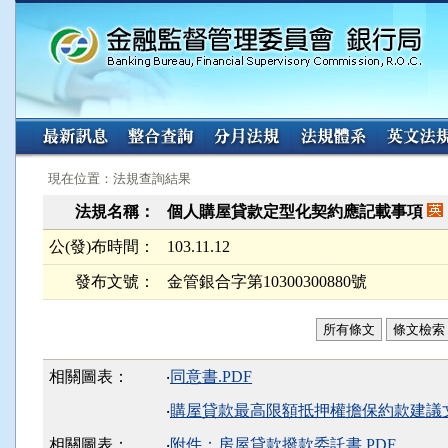
:::
:::
現在位置：法規查詢結果
法規名稱：
個人購屋貸款定型化契約應記載事項
公(發)布時間：
103.11.12
發布文號：
金管銀合字第10300300880號
所有條文
條文檢索
相關圖表：
‧
同意書.PDF
‧
購屋貸款最高限額抵押權擔保約款建議文
相關圖表：
‧
附件：房屋貸款撥款委託書.PDF