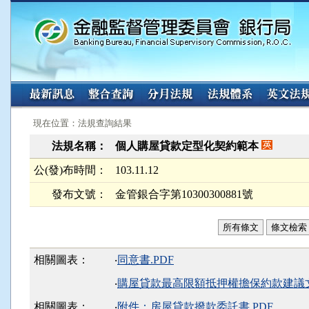
:::
:::
現在位置：法規查詢結果
法規名稱：
個人購屋貸款定型化契約範本
公(發)布時間：
103.11.12
發布文號：
金管銀合字第10300300881號
所有條文
條文檢索
相關圖表：
‧
同意書.PDF
‧
購屋貸款最高限額抵押權擔保約款建議文
相關圖表：
‧
附件：房屋貸款撥款委託書.PDF