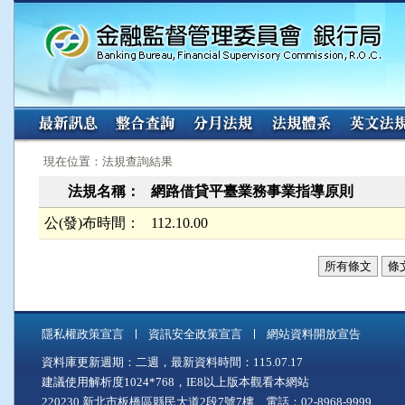
:::
:::
現在位置：法規查詢結果
法規名稱：
網路借貸平臺業務事業指導原則
公(發)布時間：
112.10.00
所有條文
條
隱私權政策宣言
資訊安全政策宣言
網站資料開放宣告
資料庫更新週期：二週，最新資料時間：115.07.17
建議使用解析度1024*768，IE8以上版本觀看本網站
220230 新北市板橋區縣民大道2段7號7樓 電話：02-8968-9999