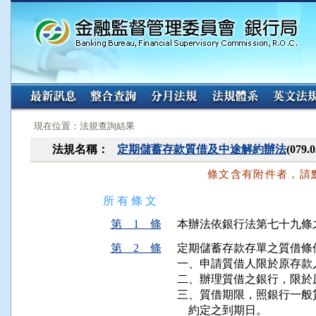
:::
:::
現在位置：法規查詢結果
法規名稱：
定期儲蓄存款質借及中途解約辦法
(079
條文含有附件者，請
所 有 條 文
第 1 條
本辦法依銀行法第七十九條
第 2 條
定期儲蓄存款存單之質借條件
一、申請質借人限於原存款人
二、辦理質借之銀行，限於
三、質借期限，照銀行一般
    約定之到期日。
