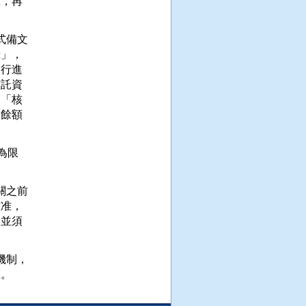
，再

備文

」，

行進

託資

「核

餘額

限

之前

准，

並須

制，
