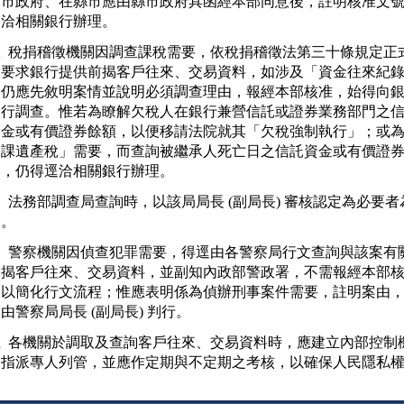
   市政府、在縣市應由縣市政府具函經本部同意後，註明核准文號
  稅捐稽徵機關因調查課稅需要，依稅捐稽徵法第三十條規定正式
   要求銀行提供前揭客戶往來、交易資料，如涉及「資金往來紀錄
   仍應先敘明案情並說明必須調查理由，報經本部核准，始得向銀
   行調查。惟若為瞭解欠稅人在銀行兼營信託或證券業務部門之信
   金或有價證券餘額，以便移請法院就其「欠稅強制執行」；或為
   課遺產稅」需要，而查詢被繼承人死亡日之信託資金或有價證券
  法務部調查局查詢時，以該局局長 (副局長) 審核認定為必要者為
  警察機關因偵查犯罪需要，得逕由各警察局行文查詢與該案有關
   揭客戶往來、交易資料，並副知內政部警政署，不需報經本部核
   以簡化行文流程；惟應表明係為偵辦刑事案件需要，註明案由，
  各機關於調取及查詢客戶往來、交易資料時，應建立內部控制機