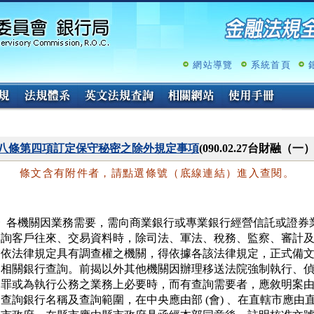
跳
至
主
要
內
網站導覽
系統首頁
容
八條第四項訂定保守秘密之除外規定事項
(090.02.27台財融（一
條文含有附件者，請點選條號（底線連結）進入查閱。
  各機關因業務需要，需向商業銀行或專業銀行經營信託或證券業
   詢客戶往來、交易資料時，除司法、軍法、稅務、監察、審計及
   依法律規定具有調查權之機關，得依據各該法律規定，正式備文
   相關銀行查詢。前揭以外其他機關因辦理移送法院強制執行、偵
   罪或為執行公務之業務上必要時，而有查詢需要者，應敘明案由
   查詢銀行名稱及查詢範圍，在中央應由部 (會) 、在直轄市應由直