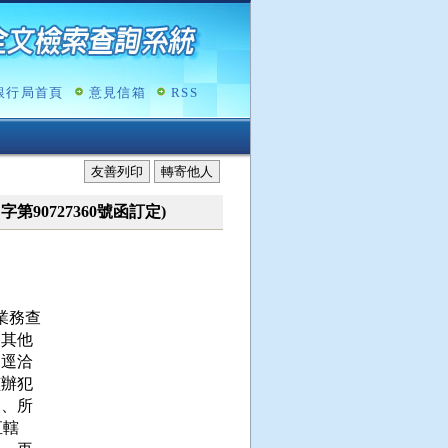
銀行局首頁
意見信箱
RSS
友善列印
轉寄他人
）字第90727360號函訂定)
務查

其他

逕洽

辦犯

、所

轄
