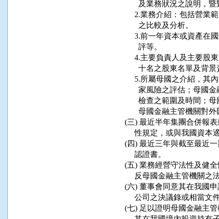
        及業務狀況之說
      2.業務介紹：包括
        之比較及分析。

      3.前一年資本或資
        評等。

      4.主要負責人及主
        十名之股東名單及背景
      5.所屬母國之介紹
        家風險之評估；
        檢查之範圍及時
        母國金融主管機
 (三) 最近半年集團合併
      性規定，或與我國
 (四) 最近三年與截至最
      認證書。

 (五) 業務經營守法性及
      反母國金融主管機
 (六) 董事會同意其在我
      公司之決議錄或相當文
 (七) 足以證明母國金融
      其在我國境內投資持