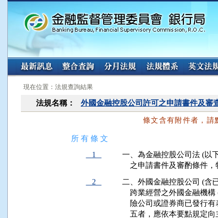
:::
:::
現在位置：法規查詢結果
法規名稱：
外國金融控股公司許可之申請書件及審
條文含有附件者，請
所 有 條 文
1
一、為金融控股公司法 (以
    之申請書件及審酌條件
2
二、外國金融控股公司 (含
    跨業經營之外國金融機構
    險公司或證券商已發
    五者，應依本要點規定