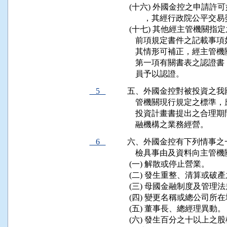
 (十六) 外國金控之申請
        ，其經行政院公平
 (十七) 其他經主管機關指定
    前項規定書件之記載
    其情形可補正，經主
    第一項有關書表之認
    員予以認證。
5
五、外國金控對被投資之我
    管機關現行規定之標
    投資計畫書提出之合
    融機構之業務經營。
6
六、外國金控有下列情事之
    檢具事由及資料向主管機
 (一) 解散或停止營業。

 (二) 發生重整、清算或破產
 (三) 母國金融制度及管理
 (四) 變更名稱或總公司所在
 (五) 董事長、總經理異動。

 (六) 發生百分之十以上