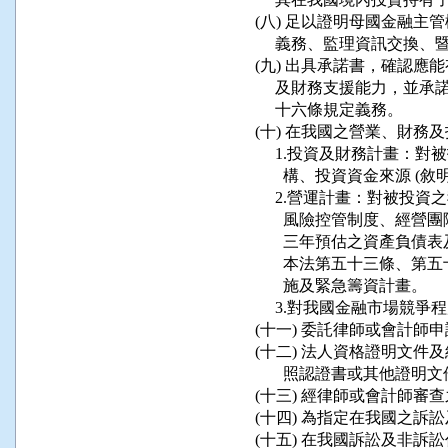
 (八) 足以證明母國金融
      義務、監理資訊交
 (九) 出具承諾書，確認
      及財務支援能力，
      十六條規定義務。

 (十) 在我國之營業、財
      1.投資及財務計畫
        構、投資資金來源
      2.營運計畫：對被
        風險控管制度、
        三年預估之資產負
        本法第五十三條
        施及緊急籌資計畫。

      3.對我國金融市場
 (十一) 委託律師或會計師
 (十二) 法人資格證明文
        照認證書或其他證明文
 (十三) 經律師或會計師審查
 (十四) 為指定在我國之
 (十五) 在我國訴訟及非訴訟