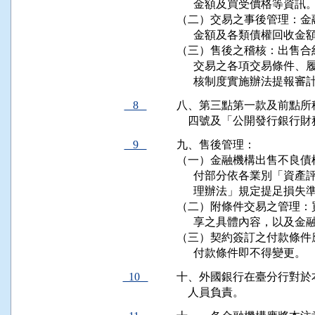
      金額及買受價格等資訊。
（二）交易之事後管理：金
      金額及各類債權回收金額
（三）售後之稽核：出售合
      交易之各項交易條
      核制度實施辦法提報
8
八、第三點第一款及前點所
    四號及「公開發行銀
9
九、售後管理：

（一）金融機構出售不良債
      付部分依各業別「
      理辦法」規定提足損失
（二）附條件交易之管理：
      享之具體內容，以及
（三）契約簽訂之付款條件
      付款條件即不得變更。
10
十、外國銀行在臺分行對於
    人員負責。