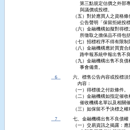
      第三點規定估價之
      與議價或投標。

（五）對於應買人之資格條
      公告聲明「保留拒
（六）金融機構如擬對得標
      所徵取之擔保品不得
（七）招標程序不得有限制
（八）金融機構應於買賣合
      路申報系統申報出售
（九）金融機構出售不良債
      事會備查。
6
六、標售公告內容或投標須
    內容：

（一）得標後之付款條件。

（二）金融機構如指定催收
      催收機構名單以及相
（三）如保留不予決標之權
7
七、金融機構出售不良債權
（一）交易資訊之揭露：應