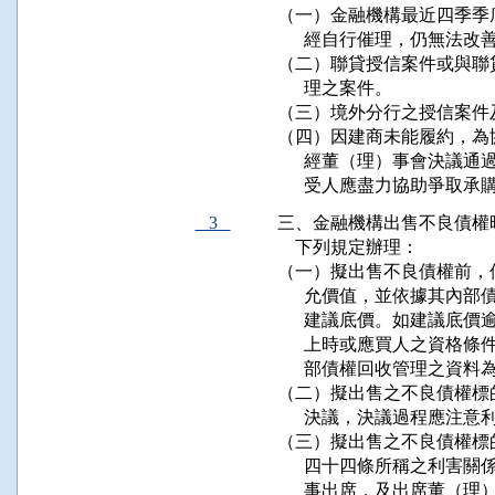
（一）金融機構最近四季季
      經自行催理，仍無
（二）聯貸授信案件或與聯
      理之案件。

（三）境外分行之授信案件
（四）因建商未能履約，為
      經董（理）事會決
      受人應盡力協助爭取
3
三、金融機構出售不良債權
    下列規定辦理：

（一）擬出售不良債權前，
      允價值，並依據其
      建議底價。如建議
      上時或應買人之資
      部債權回收管理之資料
（二）擬出售之不良債權標
      決議，決議過程應
（三）擬出售之不良債權標
      四十四條所稱之利
      事出席，及出席董