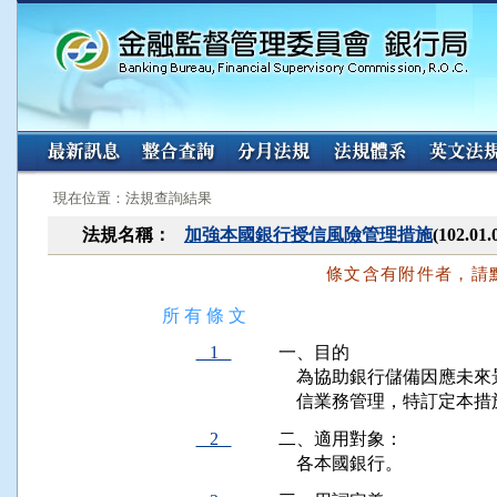
:::
:::
現在位置：法規查詢結果
法規名稱：
加強本國銀行授信風險管理措施
(102.
條文含有附件者，請
所 有 條 文
1
一、目的

    為協助銀行儲備因應
    信業務管理，特訂定本
2
二、適用對象：

    各本國銀行。