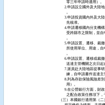
        零三年申請時適用）。

      2.申請設立國外及
        。

      3.申請投資國內外
        先核准。

      4.申請遷移國內分
        受跨縣市之限制
        。

      5.申請設置、遷移
        所使用單位、用
        。

      6.申請設置、遷移
        送達主管機關之次日
      7.派員赴大陸地區
        練，自申請書件
      8.列為存款保險風
        用）。

      9.在公營銀行方面
        之配合政策任務項下
（三）本國銀行適用第（二
      規定條件之情形，