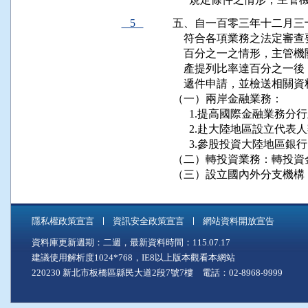
5
五、自一百零三年十二月三
    符合各項業務之法定
    百分之一之情形，主
    產提列比率達百分之
    遞件申請，並檢送相
（一）兩岸金融業務：

      1.提高國際金融業
      2.赴大陸地區設立
      3.參股投資大陸地區銀行
（二）轉投資業務：轉投資
（三）設立國內外分支機構
隱私權政策宣言
資訊安全政策宣言
網站資料開放宣告
資料庫更新週期：二週，最新資料時間：115.07.17
建議使用解析度1024*768，IE8以上版本觀看本網站
220230 新北市板橋區縣民大道2段7號7樓 電話：02-8968-9999