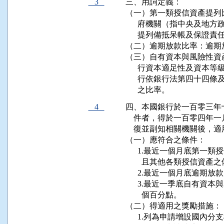
3
三、用詞定義：

（一）第一類授信資產提列
      府機關（指中央及
      提列備抵呆帳及保證
（二）逾期放款比率：逾期
（三）自有資本與風險性資
      行資本適足性及資
      行依銀行法第四十
      之比率。
4
四、本國銀行於一百零三年
    件者，得於一百零四
    復並副知相關機關後，
（一）應符合之條件：

      1.最近一個月底第
        且其他各類授信
      2.最近一個月底逾期
      3.最近一季底自有
        個百分點。

（二）得適用之獎勵措施：

      1.列為申請增設國