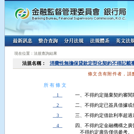
:::
:::
現在位置：法規查詢結果
法規名稱：
消費性無擔保貸款定型化契約不得記載
條文含有附件者，請
所 有 條 文
1
一、不得約定拋棄契約審閱
2
二、不得約定已簽具借據或
3
三、不得約定借款利率超過
4
四、不得約定金融機構之廣
    不得約定廣告僅供參考。