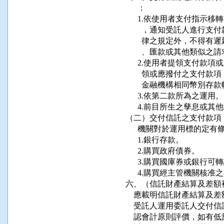
      ：

      1.依使用者支付指
        ，通知受託人進
        律之規定外，不
        、匯款或其他類似之請
      2.使用者提領支付
        領或應撥付之支
        金融機構相同幣別
      3.依第二款所為之運用。

      4.前目所生之孳息或
（二）交付信託之支付款項
      機關對於運用標的定
      1.銀行存款。

      2.購買政府債券。

      3.購買國庫券或銀行
      4.購買經主管機關核
六、（信託財產結算及差額
    應載明信託財產結算及
    受託人運用委託人交
    認會計原則評價，如