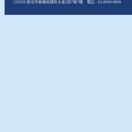
220230 新北市板橋區縣民大道2段7號7樓 電話：02-8968-9999