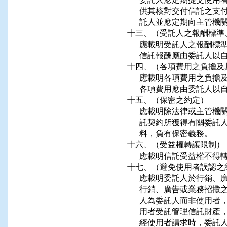
      供其核對交付信託
      託人並應定期向主管
十三、（受託人之報酬標準
      應載明受託人之報
      信託報酬應由委託
十四、（各項費用之負擔及
      應載明各項費用之負
      各項費用應由委託
十五、（保密之約定）

      應載明除法律或主
      託契約所獲得有關
      料，負有保密義務。

十六、（受益權轉讓限制）

      應載明信託受益權不
十七、（避免使用者誤認之約
      應載明委託人於行
      行銷、廣告或業務
      人為委託人而非使
      用者受託管理信託
      經使用者請求時，