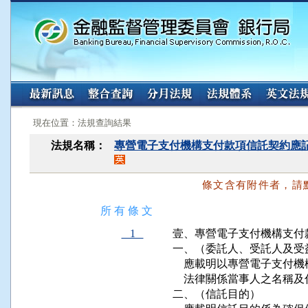
:::
:::
現在位置：法規查詢結果
法規名稱：
專營電子支付機構支付款項信託契約應
條文含有附件者，請
所 有 條 文
1
壹、專營電子支付機構支付
一、（委託人、受託人及受益
    應載明以專營電子支
    法律關係當事人之名稱及
二、（信託目的）
