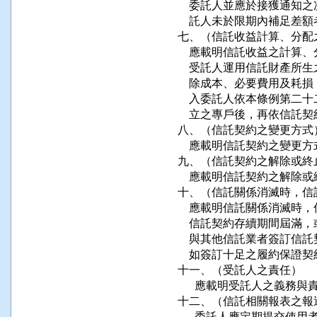
    委託人並應於接獲通
    託人未於限期內補足差
七、（信託收益計算、分配
    應載明信託收益之計算
    受託人運用信託財產
    除成本、必要費用及
    入委託人依本條例第
    立之專戶後，再依信託
八、（信託契約之變更方式）
    應載明信託契約之變更方
九、（信託契約之解除或終止
    應載明信託契約之解除或
十、（信託關係消滅時，信
    應載明信託關係消滅時
    信託契約存續期間屆
    與其他信託業者簽訂
    如簽訂十足之履約保證
十一、（受託人之責任）

      應載明受託人之義務與
十二、（信託相關報表之報送
      委託人應定期提交