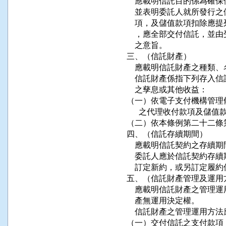
    應載明信託目的係為
    並表明委託人就所發
    項，及儲值款項扣除
    ，應全部交付信託，
    之意旨。

三、（信託財產）

    應載明信託財產之種類
    信託財產係指下列存
    之孳息或其他收益：

（一）依電子支付機構管理
      之代理收付款項及
（二）依本條例第二十二條
四、（信託存續期間）

    應載明信託契約之存續期
    委託人應於信託契約
    訂定新約，或另訂定履
五、（信託財產管理及運用方
    應載明信託財產之管
    產無運用決定權。

    信託財產之管理運用方
（一）交付信託之支付款項