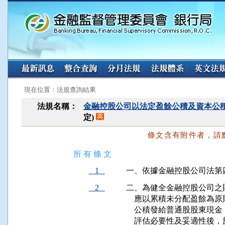
:::
:::
現在位置：法規查詢結果
法規名稱：
金融控股公司以法定盈餘公積及資本公
定)
條文含有附件者，請
所 有 條 文
1
一、依據金融控股公司法第
2
二、為健全金融控股公司之
    應以累積未分配盈餘
    公積發給普通股股東
    評估必要性及妥適性