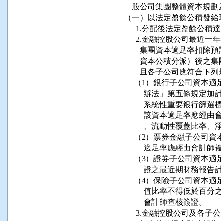
    股公司集團整體資本規
（一）以法定盈餘公積發給現
      1.分配後法定盈餘
      2.金融控股公司最
        集團資本適足率
        資本公積分派）
        且各子公司應符合下列
     （1）銀行子公司資
          辦法」第五
          系統性重要
          該資本適足
          、流動性覆蓋
     （2）票券金融子公
          適足率應經由會計師
     （3）證券子公司資
          證之最近期財
     （4）保險子公司資
          值比率不得
          會計師查核簽證。

      3.金融控股公司及