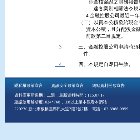
        師查核簽證之財
        ，達各業別相關
      4.金融控股公司最
（二）以資本公積發給現金
      資本公積，且分配
      前款第二目規定。
3
三、金融控股公司申請時須
    件。
4
四、本規定自即日生效。
隱私權政策宣言
資訊安全政策宣言
網站資料開放宣告
資料庫更新週期：二週，最新資料時間：115.07.17
建議使用解析度1024*768，IE8以上版本觀看本網站
220230 新北市板橋區縣民大道2段7號7樓 電話：02-8968-9999