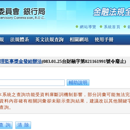
跳
至
主
要
內
網站導覽
系統首頁
容
理監事獎金發給辦法
(083.01.25台財融字第821161991號令廢止)
輔助說明
本系統之查詢功能受資料庫斷詞機制影響，部分詞彙可能無法
資料內容確有相關詞彙卻未顯示查詢結果，建議改以其他關鍵
查詢。