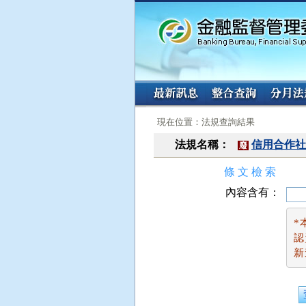
:::
:::
現在位置：法規查詢結果
法規名稱：
信用合作社
廢
條 文 檢 索
內容含有：
*
認
新