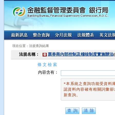
:::
:::
現在位置：法規查詢結果
法規名稱：
票券商內部控制及稽核制度實施辦法
廢
條 文 檢 索
內容含有：
*本系統之查詢功能受資料
認資料內容確有相關詞彙卻
新查詢。