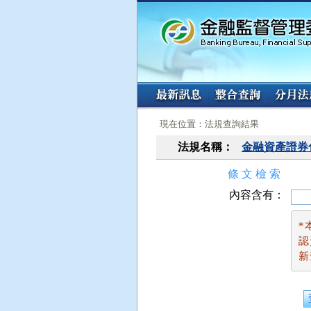
:::
:::
現在位置：法規查詢結果
法規名稱：
金融資產證券
條 文 檢 索
內容含有：
*
認
新