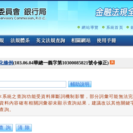
跳
至
主
要
內
網站導覽
系統首頁
容
化條例
(103.06.04華總一義字第10300085821號令修正)
輔助說明
本系統之查詢功能受資料庫斷詞機制影響，部分詞彙可能無法
資料內容確有相關詞彙卻未顯示查詢結果，建議改以其他關鍵
查詢。