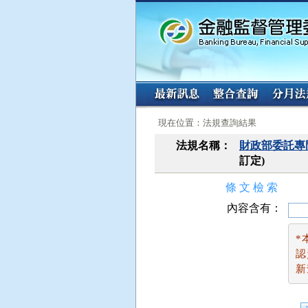
:::
:::
現在位置：法規查詢結果
法規名稱：
財政部委託專
訂定)
條 文 檢 索
內容含有：
*
認
新