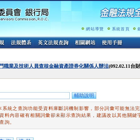
跳
至
主
要
內
網站導覽
系統首頁
容
門職業及技術人員查核金融資產證券化關係人辦法
(092.02.1
輔助說明
本系統之查詢功能受資料庫斷詞機制影響，部分詞彙可能無法
資料內容確有相關詞彙卻未顯示查詢結果，建議改以其他關鍵
查詢。