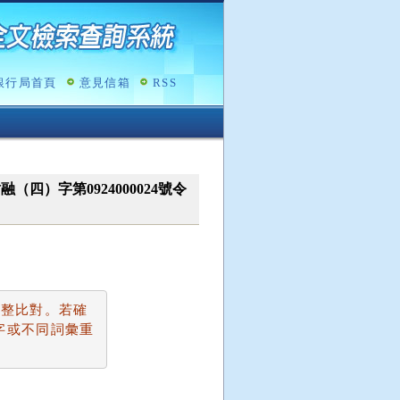
銀行局首頁
意見信箱
RSS
1台財融（四）字第0924000024號令
完整比對。若確
字或不同詞彙重