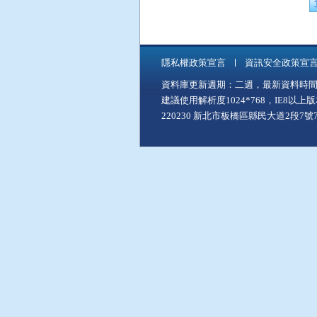
隱私權政策宣言
資訊安全政策宣
資料庫更新週期：二週，最新資料時間：11
建議使用解析度1024*768，IE8以
220230 新北市板橋區縣民大道2段7號7樓