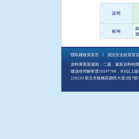
說明
範例
資
隱私權政策宣言
資訊安全政策宣
資料庫更新週期：二週，最新資料時間：11
建議使用解析度1024*768，IE8以
220230 新北市板橋區縣民大道2段7號7樓