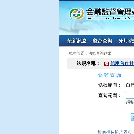
:::
:::
現在位置：法規查詢結果
法規名稱：
信用合作社
廢
條 號 查 詢
條號範圍：
自第
查閱範圍：
請
檢索欄位輸入說明