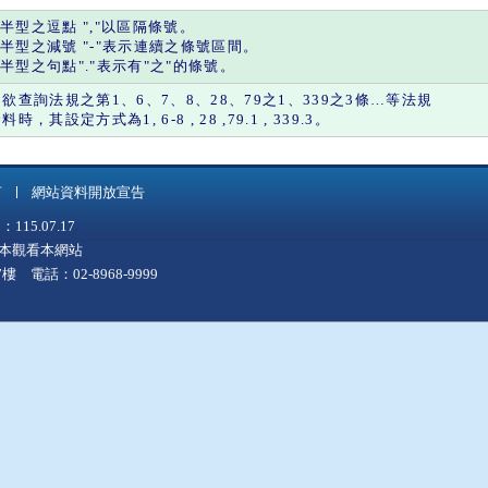
半型之
逗點
"
,
"以區隔條號。
半型之
減號
"
-
"表示連續之條號區間。
半型之
句點
"."表示有"
之
"的條號。
如欲查詢法規之第1、6、7、8、28、79之1、339之3條…等法規
料時，其設定方式為1, 6-8 , 28 ,79.1 , 339.3。
言
網站資料開放宣告
5.07.17
上版本觀看本網站
 電話：02-8968-9999