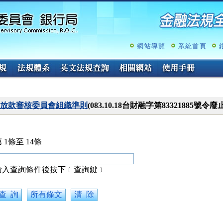
跳
至
主
要
內
網站導覽
系統首頁
容
放款審核委員會組織準則
(083.10.18台財融字第83321885號令廢止
 1條至 14條
輸入查詢條件後按下﹝查詢鍵﹞