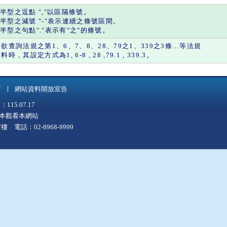
半型之
逗點
"
,
"以區隔條號。
半型之
減號
"
-
"表示連續之條號區間。
半型之
句點
"."表示有"
之
"的條號。
如欲查詢法規之第1、6、7、8、28、79之1、339之3條…等法規
料時，其設定方式為1, 6-8 , 28 ,79.1 , 339.3。
言
網站資料開放宣告
5.07.17
上版本觀看本網站
 電話：02-8968-9999