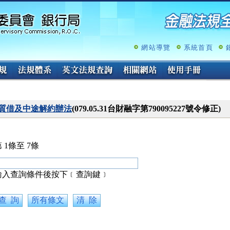
跳
至
主
要
內
網站導覽
系統首頁
容
質借及中途解約辦法
(079.05.31台財融字第790095227號令修正)
 1條至 7條
輸入查詢條件後按下﹝查詢鍵﹞