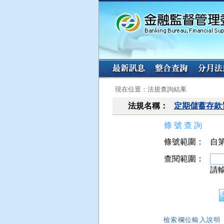
:::
:::
現在位置：法規查詢結果
法規名稱：
定期儲蓄存款
條 號 查 詢
條號範圍：
自第
查閱範圍：
請
檢索欄位輸入說明