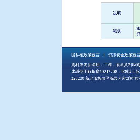
說明
範例
資
隱私權政策宣言
資訊安全政策宣
資料庫更新週期：二週，最新資料時間：11
建議使用解析度1024*768，IE8以
220230 新北市板橋區縣民大道2段7號7樓