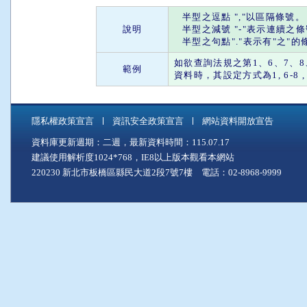
半型之
逗點
"
,
"以區隔條號。
說明
半型之
減號
"
-
"表示連續之
半型之
句點
"."表示有"
之
"的
如欲查詢法規之第1、6、7、8、
範例
資料時，其設定方式為1, 6-8 , 28 
隱私權政策宣言
資訊安全政策宣言
網站資料開放宣告
資料庫更新週期：二週，最新資料時間：115.07.17
建議使用解析度1024*768，IE8以上版本觀看本網站
220230 新北市板橋區縣民大道2段7號7樓 電話：02-8968-9999