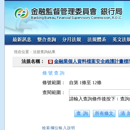
:::
:::
現在位置：法規查詢結果
法規名稱：
金融業個人資料檔案安全維護計畫標
廢
條 號 查 詢
條號範圍：
自第 1條至 12條
查閱範圍：
請輸入查詢條件後按下﹝查詢
檢索欄位輸入說明