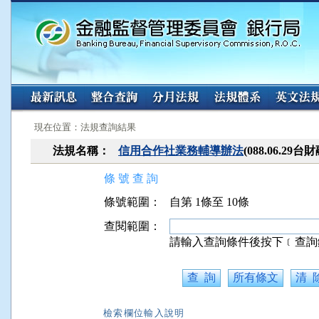
:::
:::
現在位置：法規查詢結果
法規名稱：
信用合作社業務輔導辦法
(088.06.29
條 號 查 詢
條號範圍：
自第 1條至 10條
查閱範圍：
請輸入查詢條件後按下﹝查詢
檢索欄位輸入說明