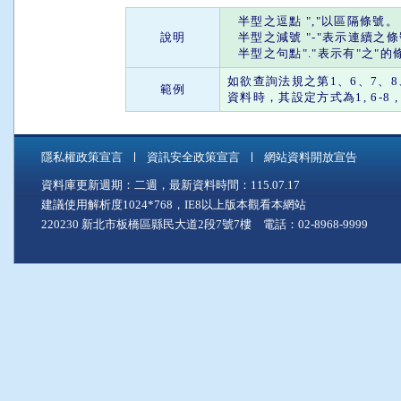
半型之
逗點
"
,
"以區隔條號。
說明
半型之
減號
"
-
"表示連續之
半型之
句點
"."表示有"
之
"的
如欲查詢法規之第1、6、7、8、
範例
資料時，其設定方式為1, 6-8 , 28 
隱私權政策宣言
資訊安全政策宣言
網站資料開放宣告
資料庫更新週期：二週，最新資料時間：115.07.17
建議使用解析度1024*768，IE8以上版本觀看本網站
220230 新北市板橋區縣民大道2段7號7樓 電話：02-8968-9999