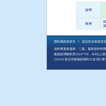
說明
範例
資
隱私權政策宣言
資訊安全政策宣
資料庫更新週期：二週，最新資料時間：11
建議使用解析度1024*768，IE8以
220230 新北市板橋區縣民大道2段7號7樓