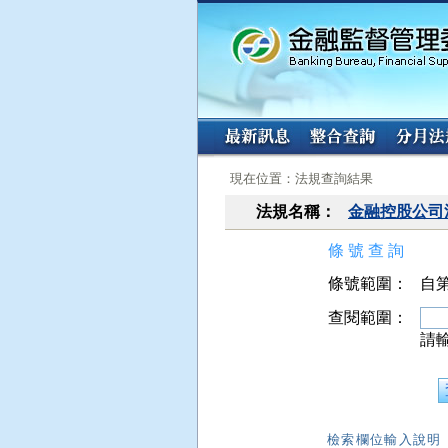
:::
:::
現在位置：法規查詢結果
法規名稱：
金融控股公司
條 號 查 詢
條號範圍：
自第
查閱範圍：
請
檢索欄位輸入說明