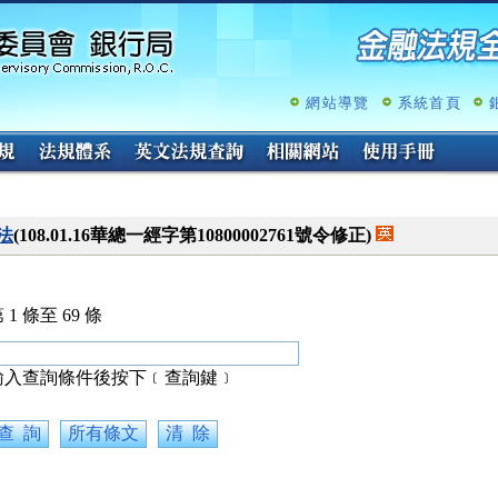
跳
至
主
要
內
網站導覽
系統首頁
容
法
(108.01.16華總一經字第10800002761號令修正)
 1 條至 69 條
輸入查詢條件後按下﹝查詢鍵﹞