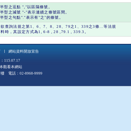
半型之
逗點
"
,
"以區隔條號。
半型之
減號
"
-
"表示連續之條號區間。
半型之
句點
"."表示有"
之
"的條號。
如欲查詢法規之第1、6、7、8、28、79之1、339之3條…等法規
料時，其設定方式為1, 6-8 , 28 ,79.1 , 339.3。
言
網站資料開放宣告
5.07.17
上版本觀看本網站
 電話：02-8968-9999