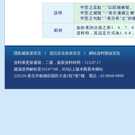
半型之
逗點
"
,
"以區隔條號。
說明
半型之
減號
"
-
"表示連續之
半型之
句點
"."表示有"
之
"的
如欲查詢法規之第1、6、7、8、
範例
資料時，其設定方式為1, 6-8 , 28 
隱私權政策宣言
資訊安全政策宣言
網站資料開放宣告
資料庫更新週期：二週，最新資料時間：115.07.17
建議使用解析度1024*768，IE8以上版本觀看本網站
220230 新北市板橋區縣民大道2段7號7樓 電話：02-8968-9999