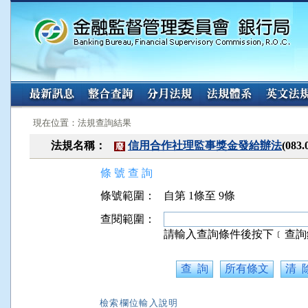
:::
:::
現在位置：法規查詢結果
法規名稱：
信用合作社理監事獎金發給辦法
(08
廢
條 號 查 詢
條號範圍：
自第 1條至 9條
查閱範圍：
請輸入查詢條件後按下﹝查詢
檢索欄位輸入說明