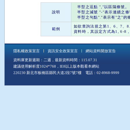
半型之
逗點
"
,
"以區隔條號。
說明
半型之
減號
"
-
"表示連續之
半型之
句點
"."表示有"
之
"的
如欲查詢法規之第1、6、7、8、
範例
資料時，其設定方式為1, 6-8 , 28 
隱私權政策宣言
資訊安全政策宣言
網站資料開放宣告
資料庫更新週期：二週，最新資料時間：115.07.31
建議使用解析度1024*768，IE8以上版本觀看本網站
220230 新北市板橋區縣民大道2段7號7樓 電話：02-8968-9999