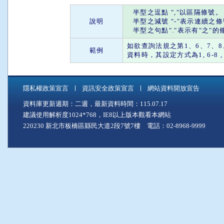
半型之
逗點
"
,
"以區隔條號。
說明
半型之
減號
"
-
"表示連續之
半型之
句點
"."表示有"
之
"的
如欲查詢法規之第1、6、7、8、
範例
資料時，其設定方式為1, 6-8 , 28 
隱私權政策宣言
資訊安全政策宣言
網站資料開放宣告
資料庫更新週期：二週，最新資料時間：115.07.17
建議使用解析度1024*768，IE8以上版本觀看本網站
220230 新北市板橋區縣民大道2段7號7樓 電話：02-8968-9999