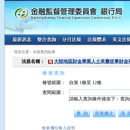
:::
:::
現在位置：法規查詢結果
法規名稱：
大陸地區財金專業人士來臺從事財金
廢
條 號 查 詢
條號範圍：
自第 1條至 12條
查閱範圍：
請輸入查詢條件後按下﹝查詢
檢索欄位輸入說明