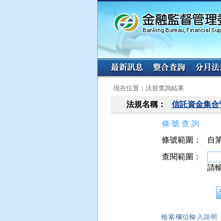
:::
:::
現在位置：法規查詢結果
法規名稱：
信託資金集合
條 號 查 詢
條號範圍：
自第
查閱範圍：
請
檢索欄位輸入說明