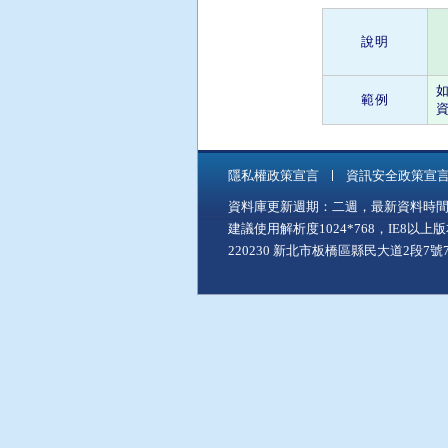
說明
範例
資
隱私權政策宣言
資訊安全政策宣
資料庫更新週期：二週，最新資料時間：11
建議使用解析度1024*768，IE8以
220230 新北市板橋區縣民大道2段7號7樓