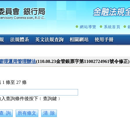
跳
至
主
要
內
網站導覽
系統首頁
容
管理運用管理辦法
(110.08.23金管銀票字第11002724961號令修正
 1 條至 27 條
輸入查詢條件後按下﹝查詢鍵﹞