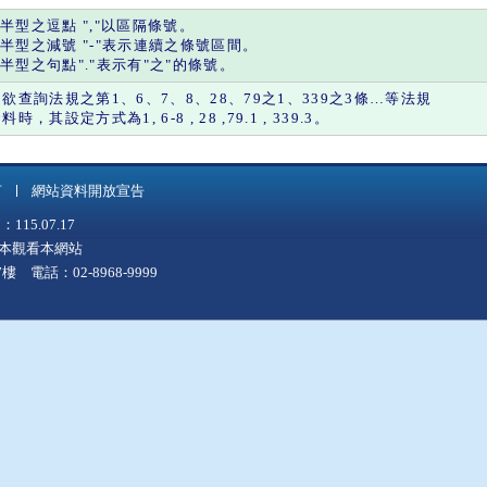
半型之
逗點
"
,
"以區隔條號。
半型之
減號
"
-
"表示連續之條號區間。
半型之
句點
"."表示有"
之
"的條號。
如欲查詢法規之第1、6、7、8、28、79之1、339之3條…等法規
料時，其設定方式為1, 6-8 , 28 ,79.1 , 339.3。
言
網站資料開放宣告
5.07.17
上版本觀看本網站
 電話：02-8968-9999