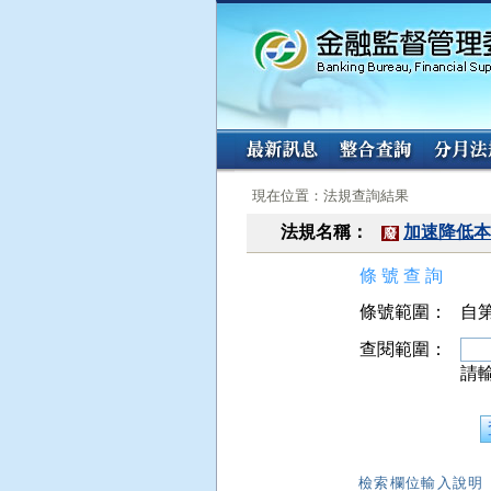
:::
:::
現在位置：法規查詢結果
法規名稱：
加速降低本
廢
條 號 查 詢
條號範圍：
自第
查閱範圍：
請
檢索欄位輸入說明