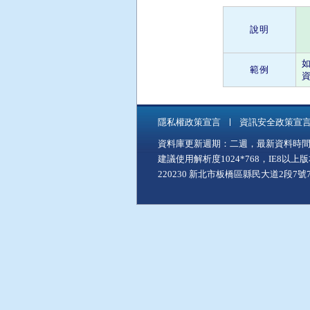
說明
範例
資
隱私權政策宣言
資訊安全政策宣
資料庫更新週期：二週，最新資料時間：11
建議使用解析度1024*768，IE8以
220230 新北市板橋區縣民大道2段7號7樓