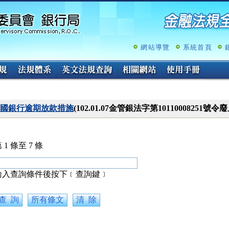
跳
至
主
要
內
網站導覽
系統首頁
容
國銀行逾期放款措施
(102.01.07金管銀法字第10110008251號令
 1 條至 7 條
輸入查詢條件後按下﹝查詢鍵﹞