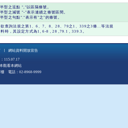
半型之
逗點
"
,
"以區隔條號。
半型之
減號
"
-
"表示連續之條號區間。
半型之
句點
"."表示有"
之
"的條號。
如欲查詢法規之第1、6、7、8、28、79之1、339之3條…等法規
料時，其設定方式為1, 6-8 , 28 ,79.1 , 339.3。
言
網站資料開放宣告
5.07.17
上版本觀看本網站
 電話：02-8968-9999