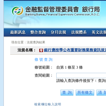
:::
:::
現在位置：法規查詢結果
法規名稱：
銀行應按季公布重要財務業務資訊規
廢
條 號 查 詢
條號範圍：
自第 1 條至 3 條
查閱範圍：
請輸入查詢條件後按下﹝查詢
檢索欄位輸入說明