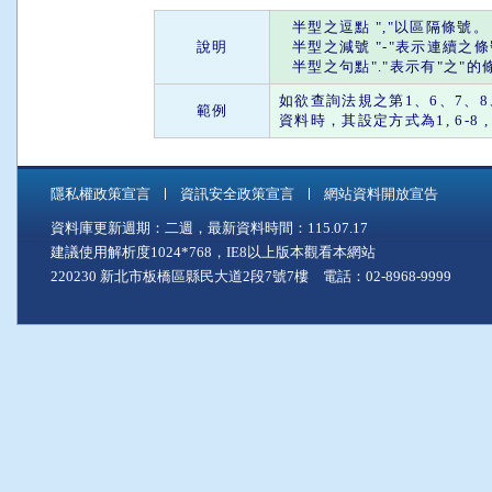
半型之
逗點
"
,
"以區隔條號。
說明
半型之
減號
"
-
"表示連續之
半型之
句點
"."表示有"
之
"的
如欲查詢法規之第1、6、7、8、
範例
資料時，其設定方式為1, 6-8 , 28 
隱私權政策宣言
資訊安全政策宣言
網站資料開放宣告
資料庫更新週期：二週，最新資料時間：115.07.17
建議使用解析度1024*768，IE8以上版本觀看本網站
220230 新北市板橋區縣民大道2段7號7樓 電話：02-8968-9999