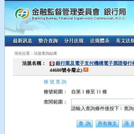
:::
:::
現在位置：法規查詢結果
法規名稱：
銀行業及電子支付機構電子票證發行
廢
44680號令廢止)
條 號 查 詢
條號範圍：
自第 1 條至 11 條
查閱範圍：
請輸入查詢條件後按下﹝查詢