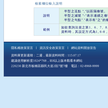
檢索欄位輸入說明
半型之
逗點
"
,
"以區隔條號。
說明
半型之
減號
"
-
"表示連續之
半型之
句點
"."表示有"
之
"的
如欲查詢法規之第1、6、7、8、
範例
資料時，其設定方式為1, 6-8 , 28 
隱私權政策宣言
資訊安全政策宣言
網站資料開放宣告
資料庫更新週期：二週，最新資料時間：115.07.17
建議使用解析度1024*768，IE8以上版本觀看本網站
220230 新北市板橋區縣民大道2段7號7樓 電話：02-8968-9999