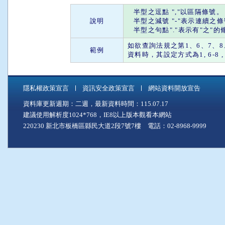
半型之
逗點
"
,
"以區隔條號。
說明
半型之
減號
"
-
"表示連續之
半型之
句點
"."表示有"
之
"的
如欲查詢法規之第1、6、7、8、
範例
資料時，其設定方式為1, 6-8 , 28 
隱私權政策宣言
資訊安全政策宣言
網站資料開放宣告
資料庫更新週期：二週，最新資料時間：115.07.17
建議使用解析度1024*768，IE8以上版本觀看本網站
220230 新北市板橋區縣民大道2段7號7樓 電話：02-8968-9999