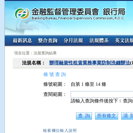
:::
:::
現在位置：法規查詢結果
法規名稱：
辦理融資性租賃業務事業防制洗錢辦法
條 號 查 詢
條號範圍：
自第 1 條至 14 條
查閱範圍：
請輸入查詢條件後按下﹝查詢
檢索欄位輸入說明