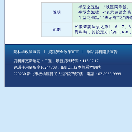
半型之
逗點
"
,
"以區隔條號。
說明
半型之
減號
"
-
"表示連續之
半型之
句點
"."表示有"
之
"的
如欲查詢法規之第1、6、7、8、
範例
資料時，其設定方式為1, 6-8 , 28 
隱私權政策宣言
資訊安全政策宣言
網站資料開放宣告
資料庫更新週期：二週，最新資料時間：115.07.17
建議使用解析度1024*768，IE8以上版本觀看本網站
220230 新北市板橋區縣民大道2段7號7樓 電話：02-8968-9999