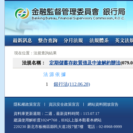
:::
:::
現在位置：法規查詢結果
法規名稱：
定期儲蓄存款質借及中途解約辦法
(079
法 源 依 據
1
銀行法(112.06.28)
隱私權政策宣言
資訊安全政策宣言
網站資料開放宣告
資料庫更新週期：二週，最新資料時間：115.07.17
建議使用解析度1024*768，IE8以上版本觀看本網站
220230 新北市板橋區縣民大道2段7號7樓 電話：02-8968-9999